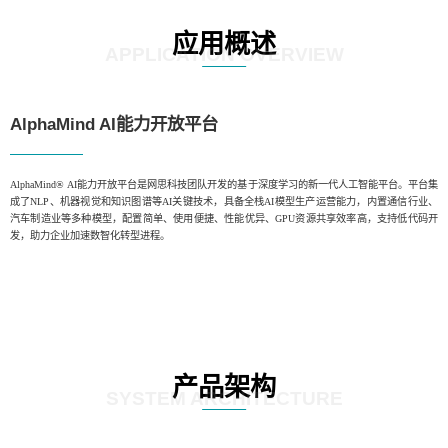
应用概述
APPLICATION OVERVIEW
AlphaMind AI能力开放平台
AlphaMind® AI能力开放平台是网思科技团队开发的基于深度学习的新一代人工智能平台。平台集
成了NLP、机器视觉和知识图谱等AI关键技术，具备全栈AI模型生产运营能力，内置通信行业、
汽车制造业等多种模型，配置简单、使用便捷、性能优异、GPU资源共享效率高，支持低代码开
发，助力企业加速数智化转型进程。
产品架构
SYSTEM ARCHITECTURE