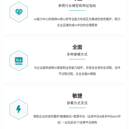
参照行业模型和特征指标
AI能力中心的各种AI核心和专业能力形成互为推进的良性循环，助力
企业迅速形成AI中台的合理框架
全面
多种建模方式
为企业提供成熟AI框架和业务能力组件，实现全业务的全流程、全环
节注智过程，企业全面AI赋能
敏捷
部署方式灵活
帮助企业形成完整的“敏捷前台+智慧中台（业务中台&技术中台&AI中
台）+云化后台”IT支撑平台架构