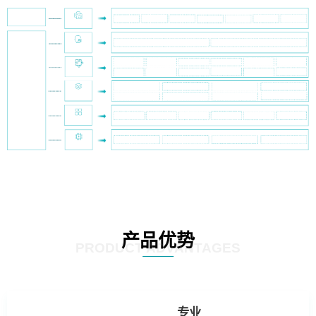
产品优势
PRODUCT ADVANTAGES
专业