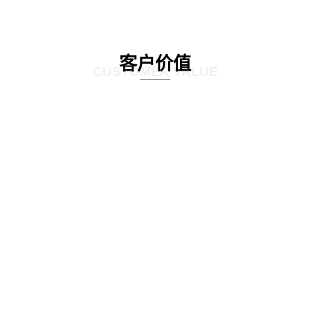
客户价值
CUSTOMER VALUE
01
优化采购流程，提高采购效率：通过应用先进的技术手段，实现了采购流程的
自动化和智能化，企业可以实时获取供应商信息、产品报价、库存情况等数
据，快速做出采购决策，缩短了采购周期，减少了人工干预和错误率。
02
降低采购成本，提升盈利能力：通过精准的数据分析和预测，帮助企业优化库
存管理和采购计划，避免了库存积压和浪费，降低了库存成本。同时，通过与
供应商建立长期稳定的合作关系，实现采购价格的优化，进一步降低了采购成
本，提升了企业的盈利能力。
03
提升采购透明度，加强合规管理：通过建立透明的采购流程和信息共享机制，
提高了采购活动的透明度，减少了腐败和违规行为的发生。同时，解决方案还