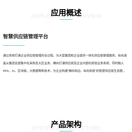
应用概述
APPLICATION OVERVIEW
智慧供应链管理平台
通过系统打通企业供应链管理的全过程，为大型集团和企业提供一体化供应链管理服务，纵向涵
盖从集团总部集中化采购及大区业务，横向打通供应商及企业内部的其他业务系统，同时融入
RPA、AI，区块链，大数据等新技术，为企业构建“横向到边、纵向到底”的智慧供应链生态圈 。
产品架构
SYSTEM ARCHITECTURE