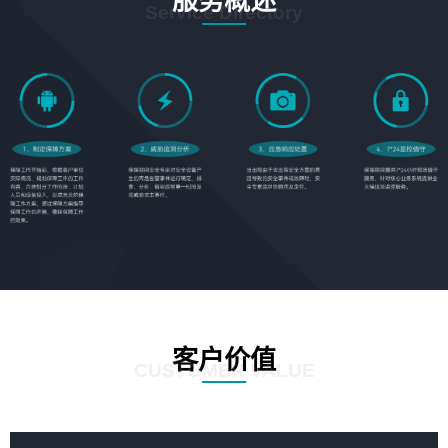
服务概述
Service Directory
客户价值
CUSTOMER VALUE