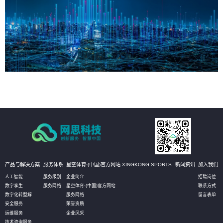
产品与解决方案
服务体系
星空体育·(中国)官方网站-XINGKONG SPORTS
新闻资讯
加入我们
人工智能
服务级别
企业简介
招聘岗位
数字孪生
服务网络
星空体育·(中国)官方网站
联系方式
数字化转型解
服务网络
留言表单
安全服务
荣誉资质
运维服务
企业风采
技术咨询服务