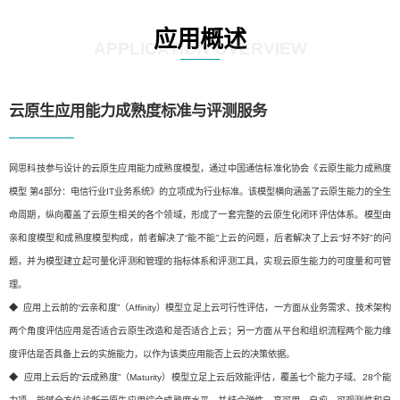
应用概述
APPLICATION OVERVIEW
云原生应用能力成熟度标准与评测服务
网思科技参与设计的云原生应用能力成熟度模型，通过中国通信标准化协会《云原生能力成熟度
模型 第4部分：电信行业IT业务系统》的立项成为行业标准。该模型横向涵盖了云原生能力的全生
命周期，纵向覆盖了云原生相关的各个领域，形成了一套完整的云原生化闭环评估体系。模型由
亲和度模型和成熟度模型构成，前者解决了“能不能”上云的问题，后者解决了上云“好不好”的问
题，并为模型建立起可量化评测和管理的指标体系和评测工具，实现云原生能力的可度量和可管
理。
◆ 应用上云前的“云亲和度”（Affinity）模型立足上云可行性评估，一方面从业务需求、技术架构
两个角度评估应用是否适合云原生改造和是否适合上云；另一方面从平台和组织流程两个能力维
度评估是否具备上云的实施能力，以作为该类应用能否上云的决策依据。
◆ 应用上云后的“云成熟度”（Maturity）模型立足上云后效能评估，覆盖七个能力子域、28个能