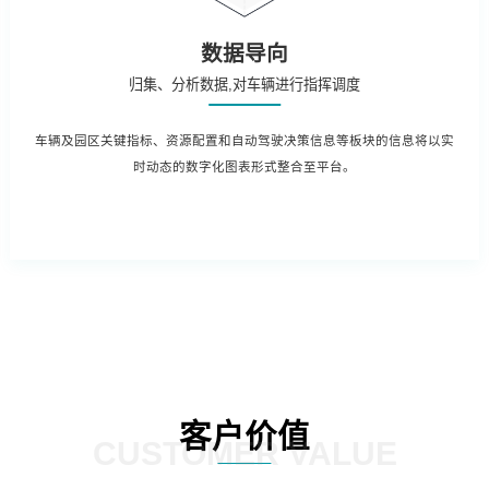
数据导向
归集、分析数据,对车辆进行指挥调度
车辆及园区关键指标、资源配置和自动驾驶决策信息等板块的信息将以实
时动态的数字化图表形式整合至平台。
客户价值
CUSTOMER VALUE