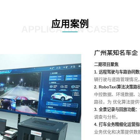
应用案例
APPLICATION CASES
广州某知名车企
二期项目聚焦
1. 远程驾驶与车路协同
辆行驶与道路管理情况
2. RoboTaxi算法决策
中控数据、环境数据、
路径，为 优化算法提供
3. 全景记录与回放功能：
调查与分析。
4. 打车业务精细化运营
业务优化和决策提供数