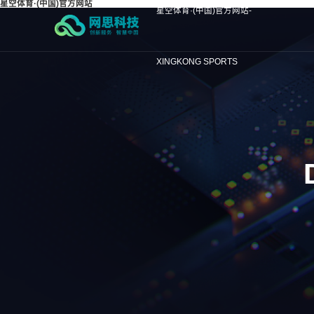
星空体育·(中国)官方网站
星空体育·(中国)官方网站-
XINGKONG SPORTS