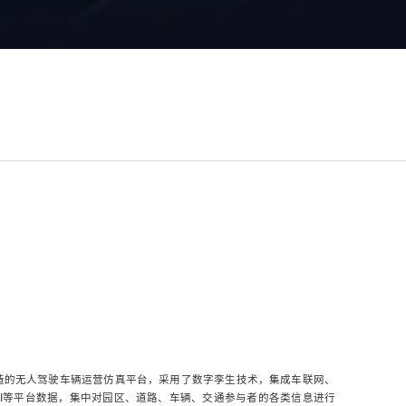
底座打造的无人驾驶车辆运营仿真平台，采用了数字孪生技术，集成车联网、
AI等平台数据，集中对园区、道路、车辆、交通参与者的各类信息进行