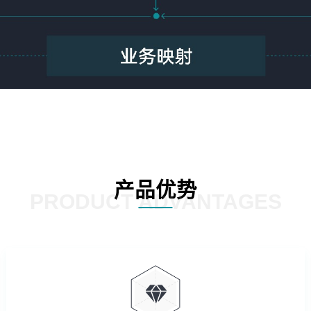
产品优势
PRODUCT ADVANTAGES