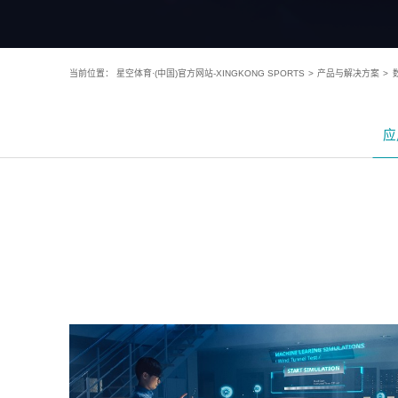
当前位置：
星空体育·(中国)官方网站-XINGKONG SPORTS
>
产品与解决方案
>
应