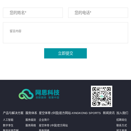
立即提交
产品与解决方案
服务体系
星空体育·(中国)官方网站-XINGKONG SPORTS
新闻资讯
加入我们
人工智能
服务级别
企业简介
招聘岗位
数字孪生
服务网络
星空体育·(中国)官方网站
联系方式
数字化转型解
服务网络
留言表单