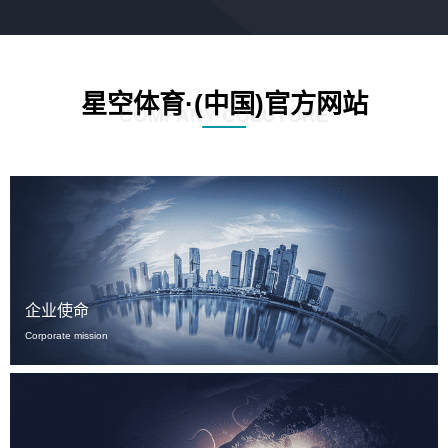
星空体育·(中国)官方网站
COMPANY CULUTURE
企业使命
Corporate mission