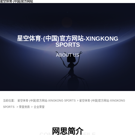
星空体育·(中国)官方网站
星空体育·(中国)官方网站-XINGKONG
SPORTS
ABOUT US
当前位置：
星空体育·(中国)官方网站-XINGKONG SPORTS
>
星空体育·(中国)官方网站-XINGKONG
SPORTS
>
荣誉资质
>
企业荣誉
网思简介
COMPANY PROFILE