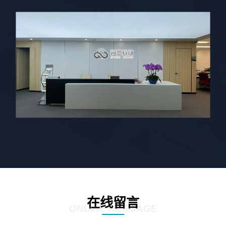
在线留言
ONLINE MESSAGE